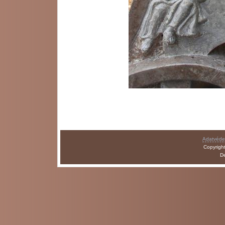
Adatvédel
Copyrigh
D