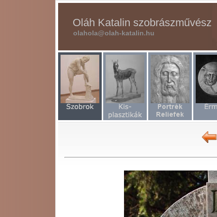
Oláh Katalin szobrászművész
olahola@olah-katalin.hu