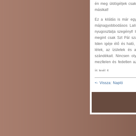
én meg üldögéljek csak 
másikat!
Ez a kilátás is már egy
májnagyobbodásos Lalib
nyugosztalja szegényt! 
megint csak Szt Pál sza
Isten igéje élő és ható
lélek, az ízületek és 
szándékait. Nincsen ol
mezítelen és fedetlen a
írt levél 4
<- Vissza: Napló