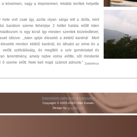
a köveimen, vagy a trepnieimen. Inkább kerítek helyette
 hete volt csak így, azóta olyan sárga lett a diófa, mint
á barátom szeme fehérjéje 2 héttel halála előtt! Isten
Imádkozom is egy kicsit így minden szentek közeledtével,
vait idézve: ,,
Isten igéje élesebb a kétélű kardnál
Mert
, élesebb minden kétélű kardnál, és áthatol az elme és a
a velők szétválásáig, és megítéli a szív gondolatait és
yan teremtmény, amely rejtve volna előtte, sőt mindenki
z ő szeme előtt. Neki kell majd számot adnunk."
Zsidókhoz
Adatvédelmi tájékoztató
|
Impresszum
Copyright © 2005-2020 Oláh Katalin.
Design by
growldesign