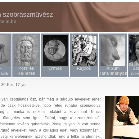
in szobrászművész
talin.hu
:30 Kor: 17 yrs
yan csodálatos ősz, bár még a sárguló leveleket lehet
 de csak hőszigetelve, több réteg ruhába csomagolva
 Meg a munka is nekem, odakint a köveimnél. Nincs
s üldögélés sem igen, főként, hogy a szomszédoktól
 fotelemet tovább guberálták! Pedig milyen jó volt benne
rguló leveleket, vagy a csillagos eget, vagy uzsonnázni,
ágvégi kényelemnek, azt mondták rend a lelke mindennek,