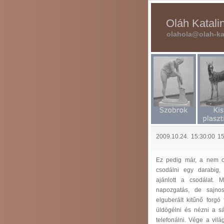
Oláh Katal
olahola@olah-ka
2009.10.24. 15:30:00 15
Ez pedig már, a nem ol
csodálni egy darabig,
ajánlott a csodálat.
napozgatás, de sajno
elguberált kitűnő forgó
üldögélni és nézni a sá
telefonálni. Vége a vil