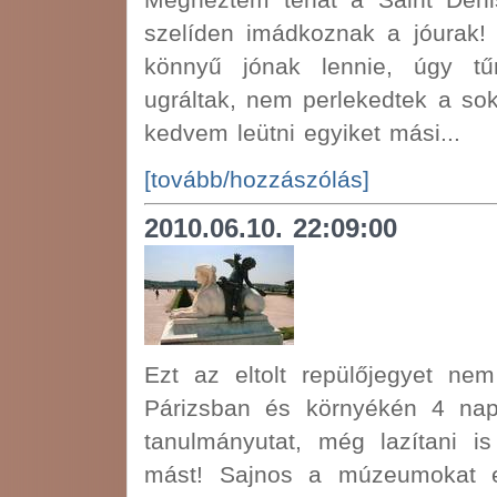
Megnéztem tehát a Saint Denis
szelíden imádkoznak a jóurak
könnyű jónak lennie, úgy tű
ugráltak, nem perlekedtek a sok
kedvem leütni egyiket mási...
[tovább/hozzászólás]
2010.06.10. 22:09:00
Ezt az eltolt repülőjegyet n
Párizsban és környékén 4 nap
tanulmányutat, még lazítani 
mást! Sajnos a múzeumokat el