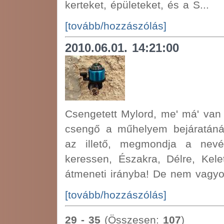
kerteket, épületeket, és a S...
[tovább/hozzászólás]
2010.06.01. 14:21:00
Csengetett Mylord, me' má' va
csengő a műhelyem bejáratánál
az illető, megmondja a ne
keressen, Északra, Délre, Kele
átmeneti irányba! De nem vagyok
[tovább/hozzászólás]
29 - 35
(Összesen:
107
)