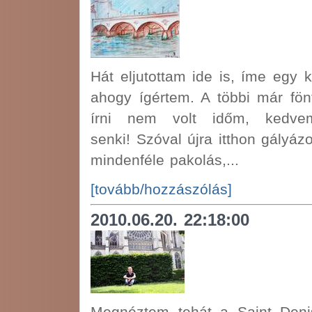
Hát eljutottam ide is, íme egy 
ahogy ígértem. A többi már fön
írni nem volt időm, kedve
senki! Szóval újra itthon gályá
mindenféle pakolás,...
[tovább/hozzászólás]
2010.06.20. 22:18:00