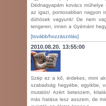
Dédnagyapám kovács műhelye m
az igazi, pontosabban nagyon is 
dühösek vagyunk! De nem vagy
tengeren, innen a Gyémánt hegy
[tovább/hozzászólás]
2010.08.20. 13:55:00
Szép ez a kő, érdekes, mint a
szabadság hegyébe, egyikbe, v
mutatós! Azért beteszem, kital
más hatása lesz asszem, de min