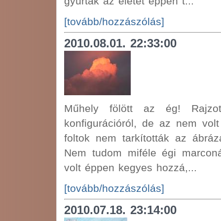
gyúrták az életet éppen t...
[tovább/hozzászólás]
2010.08.01. 22:33:00
Műhely fölött az ég! Rajzo
konfigurációról, de az nem volt
foltok nem tarkították az ábráz
Nem tudom miféle égi marconáv
volt éppen kegyes hozzá,...
[tovább/hozzászólás]
2010.07.18. 23:14:00