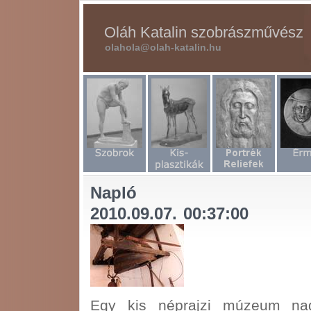
Oláh Katalin szobrászművész
olahola@olah-katalin.hu
Napló
2010.09.07. 00:37:00
Egy kis néprajzi múzeum nagy