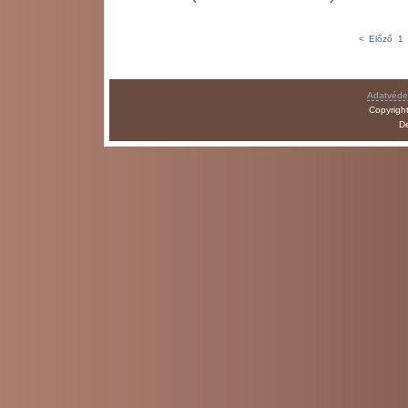
< Előző
1
Adatvédel
Copyrigh
D